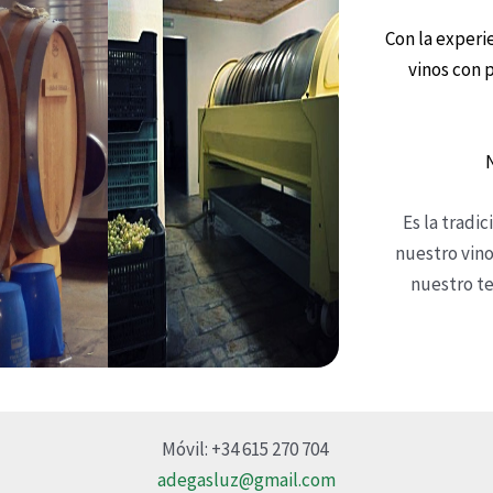
Con la experi
vinos con 
N
Es la tradi
nuestro vino
nuestro te
Móvil: +34 615 270 704
adegasluz@gmail.com