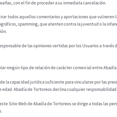
aseñas, con el fin de proceder a su inmediata cancelación.
irar todos aquellos comentarios y aportaciones que vulneren la
ográficos, spamming, que atenten contra la juventud o la infanc
ión.
esponsable de las opiniones vertidas por los Usuarios a través
lar ningún tipo de relación de carácter comercial entre
Abadía
de la capacidad jurídica suficiente para vincularse por las pres
de edad.
Abadía de Tortoreos
declina cualquier responsabilidad 
 este Sitio Web de
Abadía de Tortoreos
se dirige a todas las pe
b.